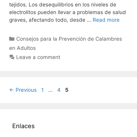
tejidos. Los desequilibrios en los niveles de
electrolitos pueden llevar a problemas de salud
graves, afectando todo, desde …
Read more
Categories
Consejos para la Prevención de Calambres
en Adultos
Leave a comment
Page
Page
Page
←
Previous
1
…
4
5
Enlaces